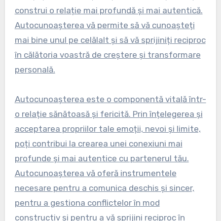
construi o relație mai profundă și mai autentică.
Autocunoașterea vă permite să vă cunoașteți
mai bine unul pe celălalt și să vă sprijiniți reciproc
în călătoria voastră de creștere și transformare
personală.
Autocunoașterea este o componentă vitală într-
o relație sănătoasă și fericită. Prin înțelegerea și
acceptarea propriilor tale emoții, nevoi și limite,
poți contribui la crearea unei conexiuni mai
profunde și mai autentice cu partenerul tău.
Autocunoașterea vă oferă instrumentele
necesare pentru a comunica deschis și sincer,
pentru a gestiona conflictelor în mod
constructiv și pentru a vă sprijini reciproc în