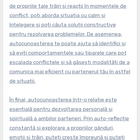
de propriile tale trăiri și reacții în momentele de
conflict, poți aborda situația cu calm și
înțelegere și poți căuta soluții constructive
pentru rezolvarea problemelor. De asemenea,
autocunoașterea te poate ajuta să identifici și
să eviți comportamentele sau tiparele care pot
escalada conflictele și să găsești modalități de a
comunica mai eficient cu partenerul tău în astfel
de situații.
În final, autocunoașterea într-o relație este
esențială pentru dezvoltarea personală și
spirituală a ambilor parteneri. Prin auto-reflecție
constantă și explorare a propriilor gânduri,
emoții și trăiri, puteți crește împreună și puteți