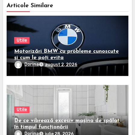
Articole Similare
Utile
Motorizări BMW cu probleme cunoscute
și cum le poți evita
Dorina
august 2, 2026
Utile
De ce vibrează excesiv mașina de spălat
în timpul funcționării
Dorina
iulie 28, 2026