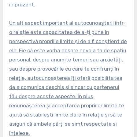
în prezent.
Un alt aspect important al autocunoașterii într-
o relație este capacitatea de a-ți pune în
perspectivă propriile limite și de a fi conștient de
ele. Fie că este vorba despre nevoia ta de spațiu
personal, despre anumite temeri sau anxietăți,
sau despre provocările cu care te confrunți în
relație, autocunoașterea îți oferă posibilitatea
de a comunica deschis și sincer cu partenerul
tău despre aceste aspecte. În plus,
recunoașterea și acceptarea propriilor limite te
ajută să stabilești limite clare în relație și să te
asiguri că ambele părți se simt respectate și
înțelese.