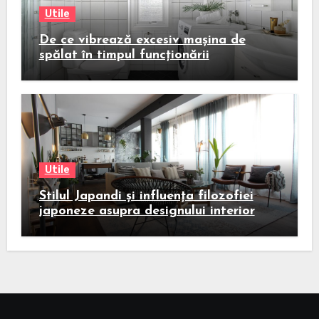
Utile
De ce vibrează excesiv mașina de
spălat în timpul funcționării
Utile
Stilul Japandi și influența filozofiei
japoneze asupra designului interior