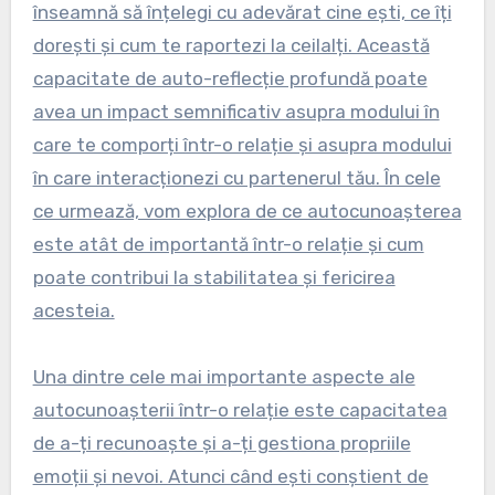
înseamnă să înțelegi cu adevărat cine ești, ce îți
dorești și cum te raportezi la ceilalți. Această
capacitate de auto-reflecție profundă poate
avea un impact semnificativ asupra modului în
care te comporți într-o relație și asupra modului
în care interacționezi cu partenerul tău. În cele
ce urmează, vom explora de ce autocunoașterea
este atât de importantă într-o relație și cum
poate contribui la stabilitatea și fericirea
acesteia.
Una dintre cele mai importante aspecte ale
autocunoașterii într-o relație este capacitatea
de a-ți recunoaște și a-ți gestiona propriile
emoții și nevoi. Atunci când ești conștient de