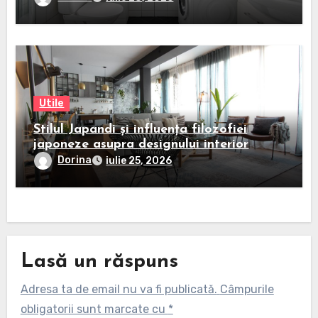
Utile
Stilul Japandi și influența filozofiei
japoneze asupra designului interior
Dorina
iulie 25, 2026
Lasă un răspuns
Adresa ta de email nu va fi publicată.
Câmpurile
obligatorii sunt marcate cu
*