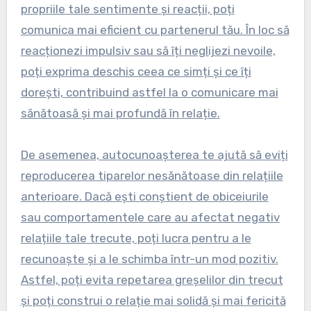
propriile tale sentimente și reacții, poți
comunica mai eficient cu partenerul tău. În loc să
reacționezi impulsiv sau să îți neglijezi nevoile,
poți exprima deschis ceea ce simți și ce îți
dorești, contribuind astfel la o comunicare mai
sănătoasă și mai profundă în relație.
De asemenea, autocunoașterea te ajută să eviți
reproducerea tiparelor nesănătoase din relațiile
anterioare. Dacă ești conștient de obiceiurile
sau comportamentele care au afectat negativ
relațiile tale trecute, poți lucra pentru a le
recunoaște și a le schimba într-un mod pozitiv.
Astfel, poți evita repetarea greșelilor din trecut
și poți construi o relație mai solidă și mai fericită