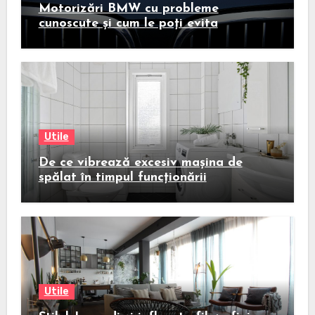
Motorizări BMW cu probleme
cunoscute și cum le poți evita
Utile
De ce vibrează excesiv mașina de
spălat în timpul funcționării
Utile