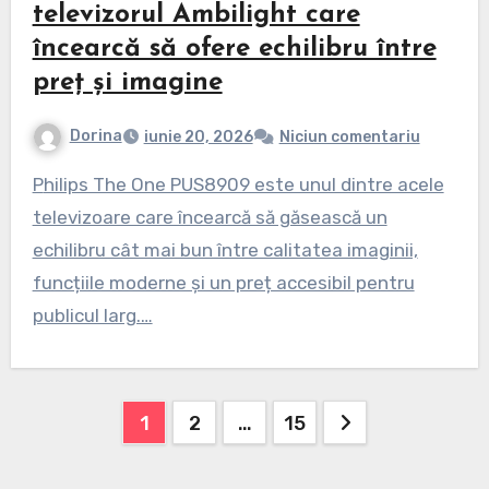
televizorul Ambilight care
încearcă să ofere echilibru între
preț și imagine
Dorina
iunie 20, 2026
Niciun comentariu
Philips The One PUS8909 este unul dintre acele
televizoare care încearcă să găsească un
echilibru cât mai bun între calitatea imaginii,
funcțiile moderne și un preț accesibil pentru
publicul larg.…
Paginație
1
2
…
15
articole