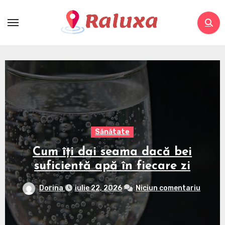
Skip
to
content
Sănătate
Cum îți dai seama dacă bei
suficientă apă în fiecare zi
Dorina
iulie 22, 2026
Niciun comentariu