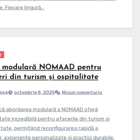
ie. Fiecare lingură…
e
 modulară NOMAAD pentru
ri din turism și ospitalitate
uxa
octombrie 8, 2025
Niciun comentariu
 că abordarea modulară a NOMAAD oferă
itate incredibilă pentru afacerile din turism și
itate, permițând reconfigurarea rapidă a
or, experiențe personalizate și practici durabile.