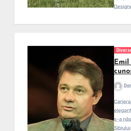
Designu
Divers
Emil 
cunos
Dor
Cariera
eleganț
s-a năs
Sibiului