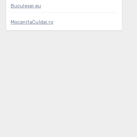
Buculesei.eu
MocanitaCuIdei.ro