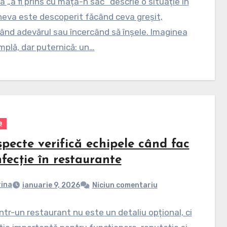
a „a fi prins cu mâța-n sac” descrie o situație în
neva este descoperit făcând ceva greșit,
nd adevărul sau încercând să înșele. Imaginea
mplă, dar puternică: un…
e
pecte verifică echipele când fac
fecție în restaurante
ina
ianuarie 9, 2026
Niciun comentariu
într-un restaurant nu este un detaliu opțional, ci