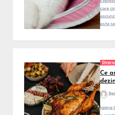
Expresi
care ci
ascunzâ
este si
Divers
Ce as
dezin
Dor
Igiena 