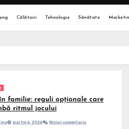
ging
Călătorii
Tehnologie
Sănătate
Marketi
e
n familie: reguli opționale care
bă ritmul jocului
ina
martie 6, 2026
Niciun comentariu