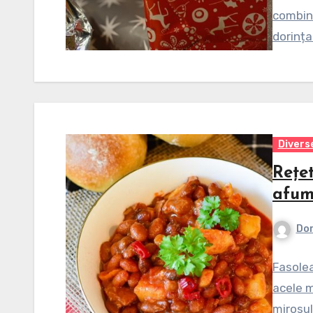
combina
dorința
Divers
Rețet
afum
Dor
Fasolea
acele m
mirosul