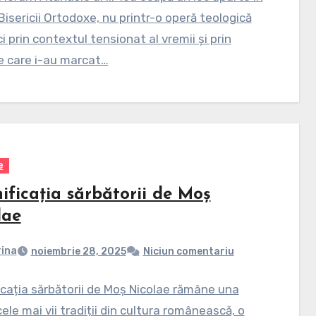
 Bisericii Ortodoxe, nu printr-o operă teologică
ci prin contextul tensionat al vremii și prin
le care i-au marcat…
e
ificația sărbătorii de Moș
lae
ina
noiembrie 28, 2025
Niciun comentariu
cația sărbătorii de Moș Nicolae rămâne una
cele mai vii tradiții din cultura românească, o