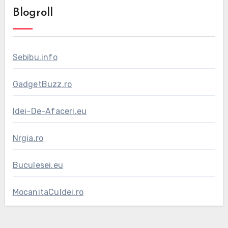
Blogroll
Sebibu.info
GadgetBuzz.ro
Idei-De-Afaceri.eu
Nrgia.ro
Buculesei.eu
MocanitaCuIdei.ro