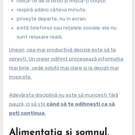
ridică-te de la birou și mișcă-ți corpul;
respiră adânc câteva minute;
privește departe, nu în ecran;
evită telefonul sau rețelele sociale: ele nu
sunt relaxare reală.
Uneori, cea mai productivă decizie este să te
oprești. Un creier odihnit procesează informația
mai bine, vede soluții mai clare și ia decizii mai
inspirate.
Adevărata disciplină nu este să muncești fără
pauză, ci să știi
când să te odihnești ca să
poți continua
.
Alimentația și somnul,