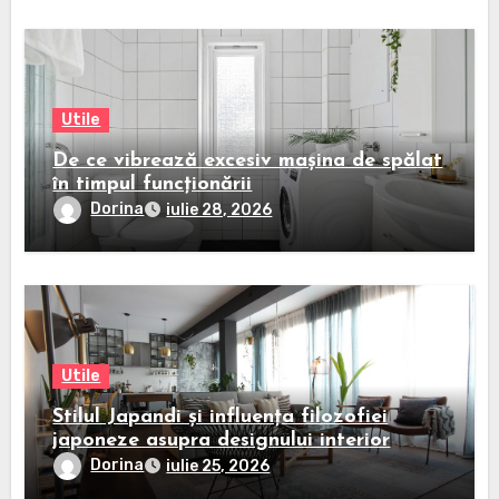
Utile
De ce vibrează excesiv mașina de spălat
în timpul funcționării
Dorina
iulie 28, 2026
Utile
Stilul Japandi și influența filozofiei
japoneze asupra designului interior
Dorina
iulie 25, 2026