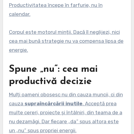
Productivitatea începe în farfurie, nu în
calendar.
Corpul este motorul minții. Dacă îl neglijezi, nici
cea mai bună strategie nu va compensa lipsa de
energie.
Spune „nu”: cea mai
productivă decizie
Mulți oameni obosesc nu din cauza muncii, ci din
cauza
supraîncărcării inutile
. Acceptă prea
multe cereri, proiecte și întâlniri, din teama de a
nu dezamăgi. Dar fiecare „da” spus altora este
un „nu” spus propriei energii.