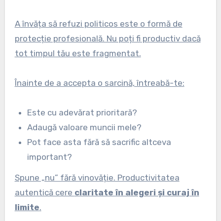
A învăța să refuzi politicos este o formă de
protecție profesională. Nu poți fi productiv dacă
tot timpul tău este fragmentat.
Înainte de a accepta o sarcină, întreabă-te:
Este cu adevărat prioritară?
Adaugă valoare muncii mele?
Pot face asta fără să sacrific altceva
important?
Spune „nu” fără vinovăție. Productivitatea
autentică cere
claritate în alegeri și curaj în
limite
.