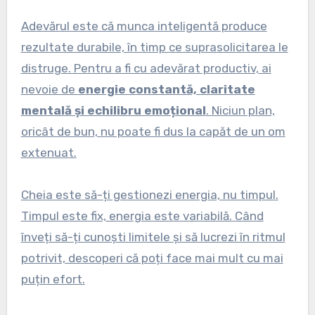
Adevărul este că munca inteligentă produce
rezultate durabile, în timp ce suprasolicitarea le
distruge. Pentru a fi cu adevărat productiv, ai
nevoie de
energie constantă, claritate
mentală și echilibru emoțional
. Niciun plan,
oricât de bun, nu poate fi dus la capăt de un om
extenuat.
Cheia este să-ți gestionezi energia, nu timpul.
Timpul este fix, energia este variabilă. Când
înveți să-ți cunoști limitele și să lucrezi în ritmul
potrivit, descoperi că poți face mai mult cu mai
puțin efort.