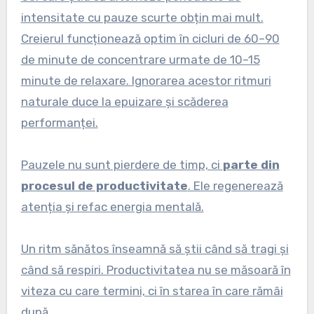
intensitate cu pauze scurte obțin mai mult.
Creierul funcționează optim în cicluri de 60–90
de minute de concentrare urmate de 10–15
minute de relaxare. Ignorarea acestor ritmuri
naturale duce la epuizare și scăderea
performanței.
Pauzele nu sunt pierdere de timp, ci
parte din
procesul de productivitate
. Ele regenerează
atenția și refac energia mentală.
Un ritm sănătos înseamnă să știi când să tragi și
când să respiri. Productivitatea nu se măsoară în
viteza cu care termini, ci în starea în care rămâi
după.