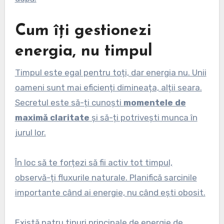
Cum îți gestionezi
energia, nu timpul
Timpul este egal pentru toți, dar energia nu. Unii
oameni sunt mai eficienți dimineața, alții seara.
Secretul este să-ți cunoști
momentele de
maximă claritate
și să-ți potrivești munca în
jurul lor.
În loc să te forțezi să fii activ tot timpul,
observă-ți fluxurile naturale. Planifică sarcinile
importante când ai energie, nu când ești obosit.
Există patru tipuri principale de energie de