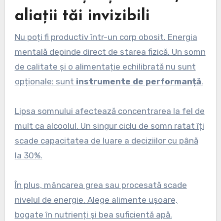
aliații tăi invizibili
Nu poți fi productiv într-un corp obosit. Energia
mentală depinde direct de starea fizică. Un somn
de calitate și o alimentație echilibrată nu sunt
opționale: sunt
instrumente de performanță
.
Lipsa somnului afectează concentrarea la fel de
mult ca alcoolul. Un singur ciclu de somn ratat îți
scade capacitatea de luare a deciziilor cu până
la 30%.
În plus, mâncarea grea sau procesată scade
nivelul de energie. Alege alimente ușoare,
bogate în nutrienți și bea suficientă apă.