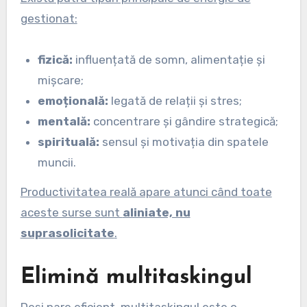
gestionat:
fizică:
influențată de somn, alimentație și
mișcare;
emoțională:
legată de relații și stres;
mentală:
concentrare și gândire strategică;
spirituală:
sensul și motivația din spatele
muncii.
Productivitatea reală apare atunci când toate
aceste surse sunt
aliniate, nu
suprasolicitate
.
Elimină multitaskingul
Deși pare eficient, multitaskingul este o