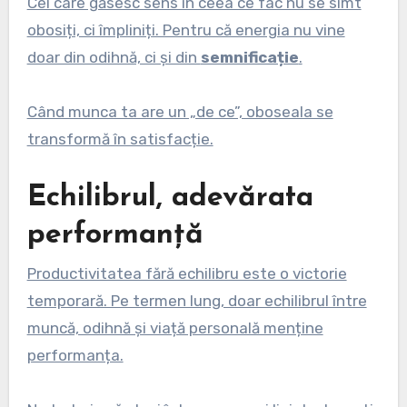
Cei care găsesc sens în ceea ce fac nu se simt
obosiți, ci împliniți. Pentru că energia nu vine
doar din odihnă, ci și din
semnificație
.
Când munca ta are un „de ce”, oboseala se
transformă în satisfacție.
Echilibrul, adevărata
performanță
Productivitatea fără echilibru este o victorie
temporară. Pe termen lung, doar echilibrul între
muncă, odihnă și viață personală menține
performanța.