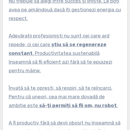
Nu trebuie să alegi între succes și liniște. Le poți
avea pe amândouă dacă îți gestionezi energia cu
respect.
Adevărații profesioniști nu sunt cei care ard
repede, ci cei care
știu să se regenereze
constant
. Productivitatea sustenabilă
înseamnă să fii eficient azi fără să te epuizezi
pentru mâine.
Învață să te oprești, să respiri, să te reîncarci.
Pentru că uneori, cea mai mare dovadă de
ambiție este
să-ți permiți să fii om, nu robot
.
A fi productiv fără să devii obosit nu înseamnă să