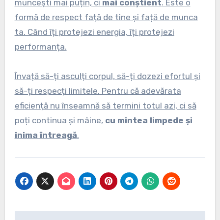
muncești mai puțin, ci
mai conștient
. Este o
formă de respect față de tine și față de munca
ta. Când îți protejezi energia, îți protejezi
performanța.
Învață să-ți asculți corpul, să-ți dozezi efortul și
să-ți respecți limitele. Pentru că adevărata
eficiență nu înseamnă să termini totul azi, ci să
poți continua și mâine,
cu mintea limpede și
inima întreagă
.