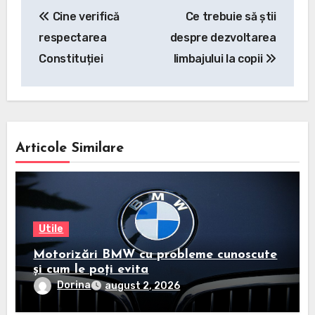
Navigare
Cine verifică
Ce trebuie să știi
în
respectarea
despre dezvoltarea
articole
Constituției
limbajului la copii
Articole Similare
Utile
Motorizări BMW cu probleme cunoscute
și cum le poți evita
Dorina
august 2, 2026