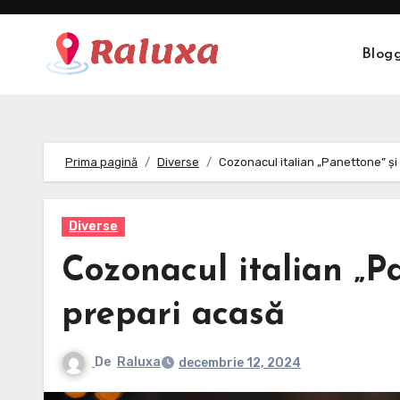
Skip
to
Blog
content
Prima pagină
Diverse
Cozonacul italian „Panettone” și 
Diverse
Cozonacul italian „Pa
prepari acasă
De
Raluxa
decembrie 12, 2024