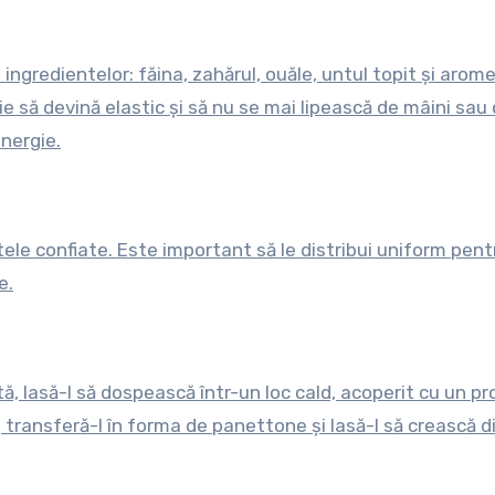
l
gredientelor: făina, zahărul, ouăle, untul topit și arome
e să devină elastic și să nu se mai lipească de mâini sau 
nergie.
ele confiate. Este important să le distribui uniform pent
e.
ă, lasă-l să dospească într-un loc cald, acoperit cu un pr
, transferă-l în forma de panettone și lasă-l să crească d