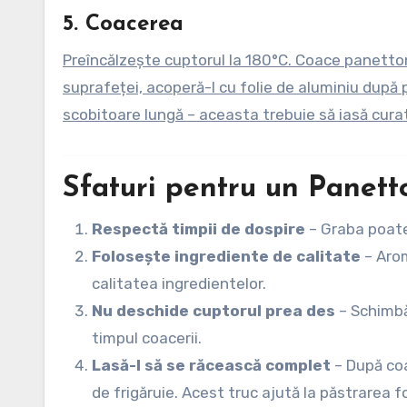
5.
Coacerea
Preîncălzește cuptorul la 180°C. Coace panetto
suprafeței, acoperă-l cu folie de aluminiu după 
scobitoare lungă – aceasta trebuie să iasă cura
Sfaturi pentru un Panett
Respectă timpii de dospire
– Graba poate
Folosește ingrediente de calitate
– Arom
calitatea ingredientelor.
Nu deschide cuptorul prea des
– Schimbă
timpul coacerii.
Lasă-l să se răcească complet
– După coa
de frigăruie. Acest truc ajută la păstrarea 