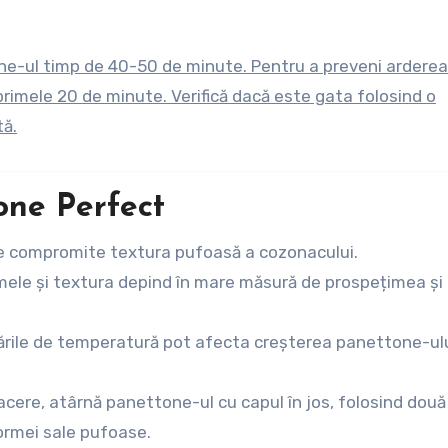
ne-ul timp de 40-50 de minute. Pentru a preveni arderea
primele 20 de minute. Verifică dacă este gata folosind o
tă.
one Perfect
 compromite textura pufoasă a cozonacului.
ele și textura depind în mare măsură de prospețimea și
rile de temperatură pot afecta creșterea panettone-ulu
cere, atârnă panettone-ul cu capul în jos, folosind două
formei sale pufoase.