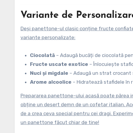
Variante de Personalizar
Deși panettone-ul clasic conține fructe confiate
variante personalizate:
Ciocolată
– Adaugă bucăți de ciocolată pen
Fructe uscate exotice
– Înlocuiește staf
Nuci și migdale
– Adaugă un strat crocant ș
Arome alcoolice
– Hidratează stafidele în 
Prepararea panettone-ului acasă poate părea inti
obține un desert demn de un cofetar italian. Ac
de a crea ceva special pentru cei dragi. Experi
un panettone făcut chiar de tine!