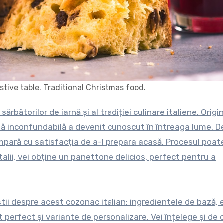
tive table. Traditional Christmas food.
ă inconfundabilă a devenit cunoscut în întreaga lume. D
mpară cu satisfacția de a-l prepara acasă. Procesul poat
talii, vei obține un panettone delicios, perfect pentru a
 știi despre acest cozonac italian: ingredientele de bază,
 perfect și variante de personalizare. Vei înțelege și de 