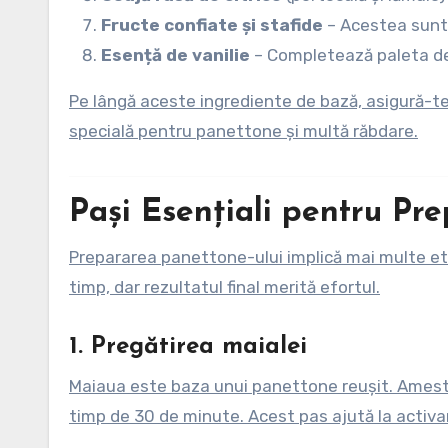
Fructe confiate și stafide
– Acestea sunt 
Esență de vanilie
– Completează paleta d
Pe lângă aceste ingrediente de bază, asigură-te 
specială pentru panettone și multă răbdare.
Pași Esențiali pentru Pr
Prepararea panettone-ului implică mai multe eta
timp, dar rezultatul final merită efortul.
1.
Pregătirea maialei
Maiaua este baza unui panettone reușit. Amestec
timp de 30 de minute. Acest pas ajută la activare