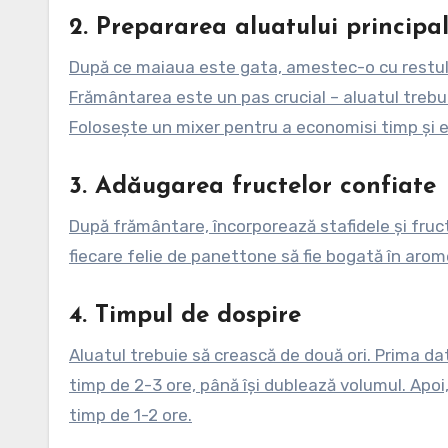
2.
Prepararea aluatului principa
După ce maiaua este gata, amestec-o cu restul in
Frământarea este un pas crucial – aluatul trebui
Folosește un mixer pentru a economisi timp și e
3.
Adăugarea fructelor confiate
După frământare, încorporează stafidele și fruct
fiecare felie de panettone să fie bogată în arom
4.
Timpul de dospire
Aluatul trebuie să crească de două ori. Prima dat
timp de 2-3 ore, până își dublează volumul. Apoi
timp de 1-2 ore.