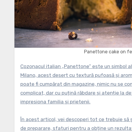
Panettone cake on fes
Cozonacul italian „Panettone” este un simbol al sărbătorilor de iarnă și al tradiției culinare italiene. Originar din
Milano, acest desert cu textură pufoasă și arom
poate fi cumpărat din magazine, nimic nu se co
complicat, dar cu puțină răbdare și atenție la de
impresiona familia și prietenii.
În acest articol, vei descoperi tot ce trebuie să
de preparare, sfaturi pentru a obține un rezultat