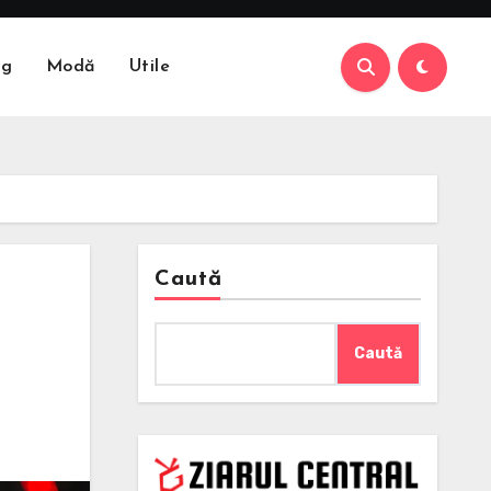
ng
Modă
Utile
Caută
Caută