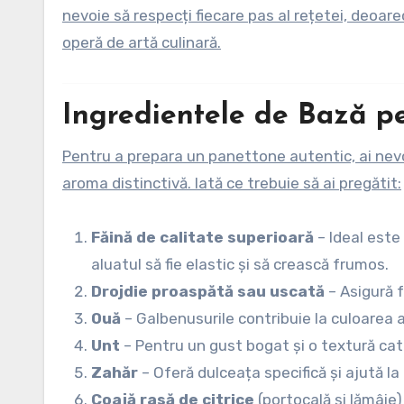
nevoie să respecți fiecare pas al rețetei, deoa
operă de artă culinară.
Ingredientele de Bază p
Pentru a prepara un panettone autentic, ai nevo
aroma distinctivă. Iată ce trebuie să ai pregătit:
Făină de calitate superioară
– Ideal este 
aluatul să fie elastic și să crească frumos.
Drojdie proaspătă sau uscată
– Asigură 
Ouă
– Galbenusurile contribuie la culoarea au
Unt
– Pentru un gust bogat și o textură cati
Zahăr
– Oferă dulceața specifică și ajută la
Coajă rasă de citrice
(portocală și lămâie