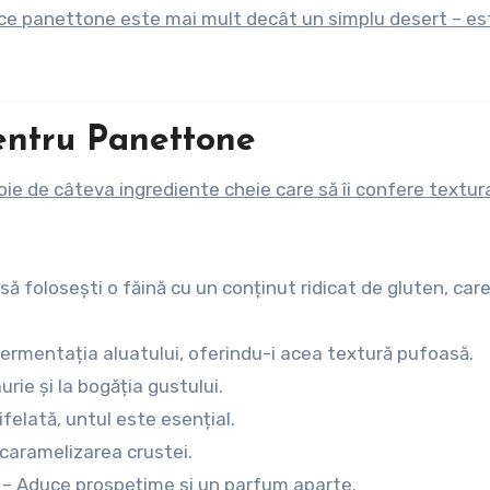
rece panettone este mai mult decât un simplu desert – es
entru Panettone
ie de câteva ingrediente cheie care să îi confere textura
să folosești o făină cu un conținut ridicat de gluten, car
fermentația aluatului, oferindu-i acea textură pufoasă.
rie și la bogăția gustului.
felată, untul este esențial.
 caramelizarea crustei.
) – Aduce prospețime și un parfum aparte.