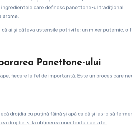
ingredientele care definesc panettone-ul tradițional.
e arome.
că ai și câteva ustensile potrivite: un mixer puternic, o 
epararea Panettone-ului
pe, fiecare la fel de importantă. Este un proces care ne
ă drojdia cu puțină făină și apă caldă și las-o să ferm
a drojdiei și la obținerea unei texturi aerate.