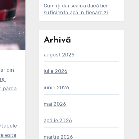
Cum îți dai seama dacă bei
suficientă apă în fiecare zi
Arhivă
august 2026
iulie 2026
eși
iunie 2026
e părea
mai 2026
aprilie 2026
 etapele
ce este
martie 2026