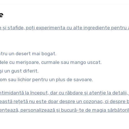
e
 și stafide, poți experimenta cu alte ingrediente pentru 
tru un desert mai bogat.
idele cu merișoare, curmale sau mango uscat.
i un gust diferit.
rom sau lichior pentru un plus de savoare.
midantă la început, dar cu răbdare și atenție la detalii, 
eastă rețetă nu este doar despre un cozonac, ci despre 
mentează, personalizează și bucură-te de magia sărbătoril