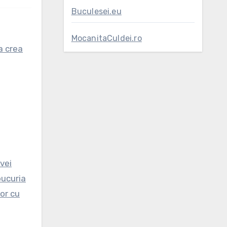
Buculesei.eu
MocanitaCuIdei.ro
a crea
vei
bucuria
or cu