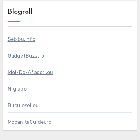
Blogroll
Sebibu.info
GadgetBuzz.ro
Idei-De-Afaceri.eu
Nrgia.ro
Buculesei.eu
MocanitaCuIdei.ro