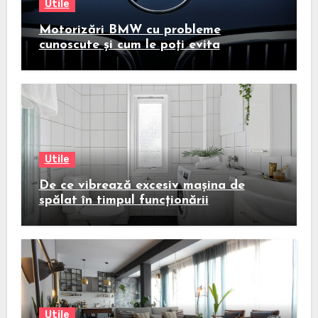
Utile
Motorizări BMW cu probleme
cunoscute și cum le poți evita
Utile
De ce vibrează excesiv mașina de
spălat în timpul funcționării
Utile