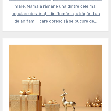
mare, Mamaia rămâne una dintre cele mai
populare destinații din România, atrăgând an
de an familii care doresc să se bucure de…