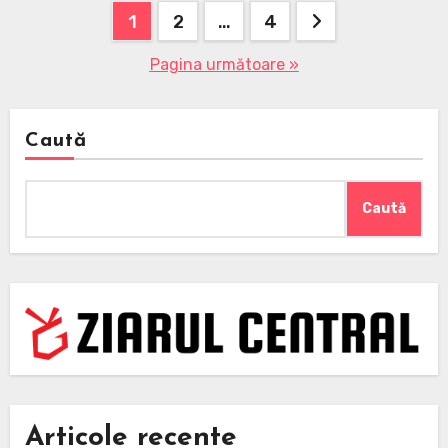
Paginație
1
2
…
4
articole
Pagina următoare »
Caută
Caută
Articole recente