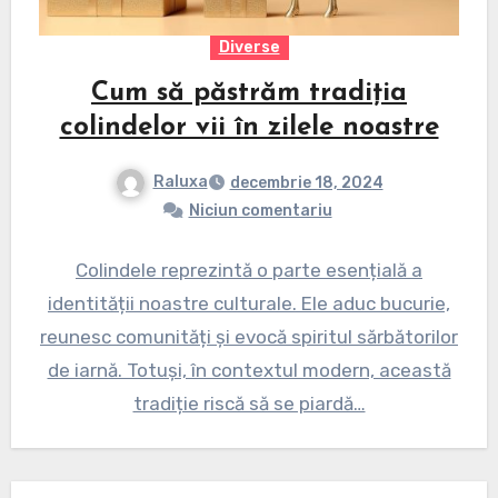
Diverse
Cum să păstrăm tradiția
colindelor vii în zilele noastre
Raluxa
decembrie 18, 2024
Niciun comentariu
Colindele reprezintă o parte esențială a
identității noastre culturale. Ele aduc bucurie,
reunesc comunități și evocă spiritul sărbătorilor
de iarnă. Totuși, în contextul modern, această
tradiție riscă să se piardă…