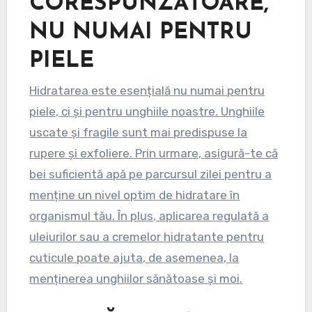
CORESPUNZĂTOARE,
NU NUMAI PENTRU
PIELE
Hidratarea este esențială nu numai pentru
piele, ci și pentru unghiile noastre. Unghiile
uscate și fragile sunt mai predispuse la
rupere și exfoliere. Prin urmare, asigură-te că
bei suficientă apă pe parcursul zilei pentru a
menține un nivel optim de hidratare în
organismul tău. În plus, aplicarea regulată a
uleiurilor sau a cremelor hidratante pentru
cuticule poate ajuta, de asemenea, la
menținerea unghiilor sănătoase și moi.