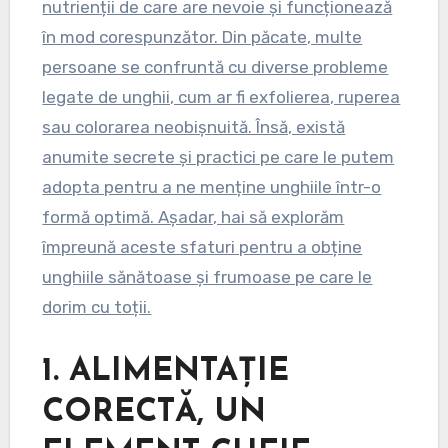
nutrienții de care are nevoie și funcționează
în mod corespunzător. Din păcate, multe
persoane se confruntă cu diverse probleme
legate de unghii, cum ar fi exfolierea, ruperea
sau colorarea neobișnuită. Însă, există
anumite secrete și practici pe care le putem
adopta pentru a ne menține unghiile într-o
formă optimă. Așadar, hai să explorăm
împreună aceste sfaturi pentru a obține
unghiile sănătoase și frumoase pe care le
dorim cu toții.
1.
ALIMENTAȚIE
CORECTĂ, UN