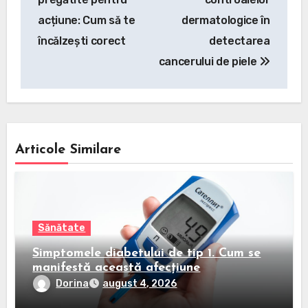
articole
acțiune: Cum să te
dermatologice în
încălzești corect
detectarea
cancerului de piele
Articole Similare
Sănătate
Simptomele diabetului de tip 1. Cum se
manifestă această afecțiune
Dorina
august 4, 2026