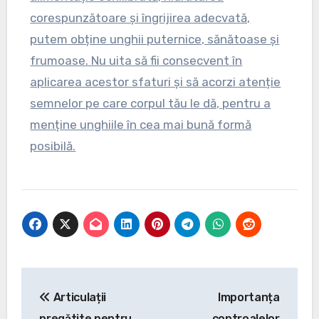
corespunzătoare și îngrijirea adecvată,
putem obține unghii puternice, sănătoase și
frumoase. Nu uita să fii consecvent în
aplicarea acestor sfaturi și să acorzi atenție
semnelor pe care corpul tău le dă, pentru a
menține unghiile în cea mai bună formă
posibilă.
Navigare
Articulații
Importanța
în
pregătite pentru
controalelor