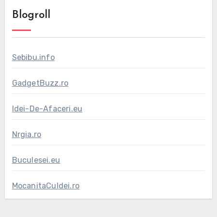
Blogroll
Sebibu.info
GadgetBuzz.ro
Idei-De-Afaceri.eu
Nrgia.ro
Buculesei.eu
MocanitaCuIdei.ro