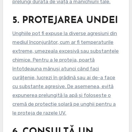
prelungi durata de viață a manichiurii tale.
5.
PROTEJAREA UNDEI
Unghiile pot fi expuse la diverse agresiuni din
mediul înconjurător, cum ar fi temperaturile
extreme, umezeala excesivă sau substanțele
chimice. Pentru a le proteja, poartă
întotdeauna mănuși atunci când faci
curățenie, lucrezi în grădină sau ai de-a face
cu substanțe agresive. De asemenea, evită
expunerea prelungită la apă și folosește o
cremă de protecție solară pe unghii pentru a
le proteja de razele UV.
6.
CONSULTĂ UN