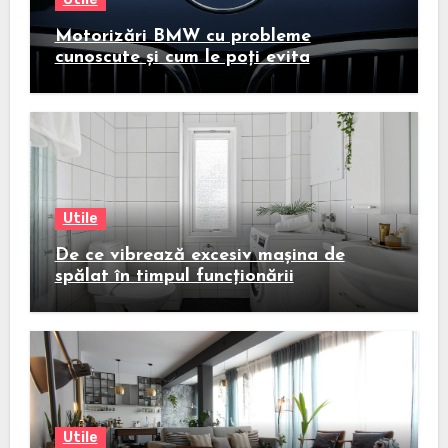
Motorizări BMW cu probleme
cunoscute și cum le poți evita
Utile
De ce vibrează excesiv mașina de
spălat în timpul funcționării
Utile