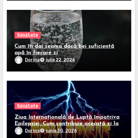
Sănătate
Cum îți dai seama dacă bei suficientă
apă în fiecare zi
Dorina
iulie 22, 2026
Sănătate
Ziua Internațională de Luptă împotriva
Epilepsiei. Cum contribuie această zi la
informarea și sprijinirea persoanelor
Dorina
iunie 30, 2026
diagnosticate