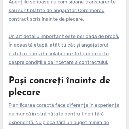
Agențiile serioase au comisioane transparente
sau sunt plătite de angajator. Cere mereu
contract scris înainte de plecare.
Un alt detaliu important este perioada de probă.
În această etapă, atât tu cât și angajatorul
puteți renunța la colaborare. Informează-te
despre condițiile de încetare a contractului.
Pași concreți înainte de
plecare
Planificarea corectă face diferența în experiența
de muncă în străinătate pentru tineri fără
experiență. Nu pleca fără un buget minim de