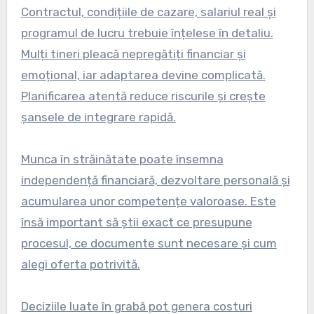
Contractul, condițiile de cazare, salariul real și
programul de lucru trebuie înțelese în detaliu.
Mulți tineri pleacă nepregătiți financiar și
emoțional, iar adaptarea devine complicată.
Planificarea atentă reduce riscurile și crește
șansele de integrare rapidă.
Munca în străinătate poate însemna
independență financiară, dezvoltare personală și
acumularea unor competențe valoroase. Este
însă important să știi exact ce presupune
procesul, ce documente sunt necesare și cum
alegi oferta potrivită.
Deciziile luate în grabă pot genera costuri