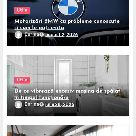
Utile
Motorizări BMW cu probleme cunoscute
și cum le poți evita
Dorina
august 2, 2026
Utile
De ce vibrează excesiv mașina de spălat
în timpul funcționării
Dorina
iulie 28, 2026