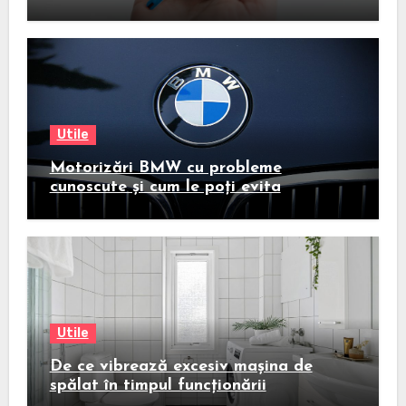
Utile
Motorizări BMW cu probleme
cunoscute și cum le poți evita
Utile
De ce vibrează excesiv mașina de
spălat în timpul funcționării