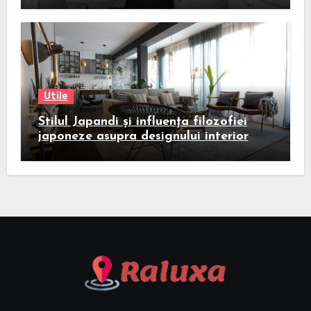
Utile
Stilul Japandi și influența filozofiei
japoneze asupra designului interior