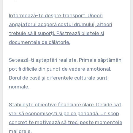
Informează-te despre transport. Uneori
angajatorul acoperă costul drumului, alteori
trebuie să îl suporți. Păstrează biletele și
documentele de călătorie.
Setează-ți așteptări realiste. Primele săptămâni
pot fi dificile din punct de vedere emoțional.
Dorul de casă și diferențele culturale sunt
normale.
Stabilește obiective financiare clare. Decide cât
vrei să economisești și pe ce perioadă. Un scop
concret te motivează să treci peste momentele
mai grele.