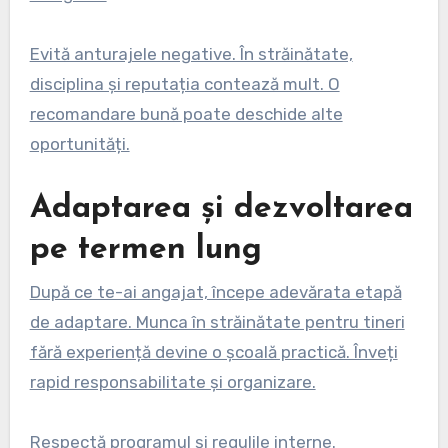
Evită anturajele negative. În străinătate,
disciplina și reputația contează mult. O
recomandare bună poate deschide alte
oportunități.
Adaptarea și dezvoltarea
pe termen lung
După ce te-ai angajat, începe adevărata etapă
de adaptare. Munca în străinătate pentru tineri
fără experiență devine o școală practică. Înveți
rapid responsabilitate și organizare.
Respectă programul și regulile interne.