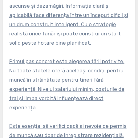
ascunse și dezamăgiri. Informația clară și
aplicabilă face diferența între un început dificil și
un drum construit inteligent. Cu o strategie
realistă orice tânăr își poate construi un start
solid peste hotare bine planificat.
Primul pas concret este alegerea țării potrivite.
Nu toate statele oferă aceleași condiții pentru
muncă în străinătate pentru tineri fără
experiență. Nivelul salariului minim, costurile de
trai și limba vorbită influențează direct
experiența.
Este esențial să verifici dacă ai nevoie de permis
de muncă sau doar de înregistrare rezidențială.