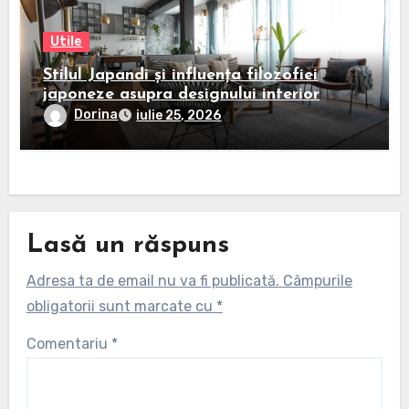
Utile
Stilul Japandi și influența filozofiei
japoneze asupra designului interior
Dorina
iulie 25, 2026
Lasă un răspuns
Adresa ta de email nu va fi publicată.
Câmpurile
obligatorii sunt marcate cu
*
Comentariu
*