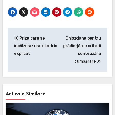
Navigare
Prize care se
Ghiozdane pentru
în
încălzesc: risc electric
grădiniță: ce criterii
articole
explicat
contează la
cumpărare
Articole Similare