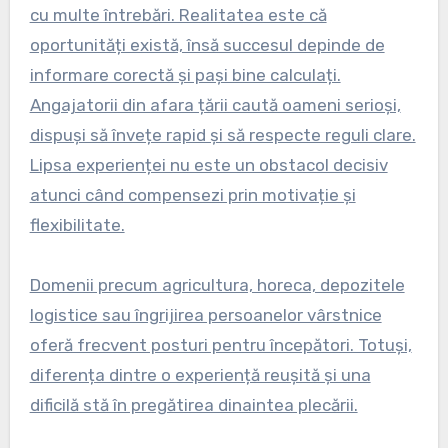
cu multe întrebări. Realitatea este că
oportunități există, însă succesul depinde de
informare corectă și pași bine calculați.
Angajatorii din afara țării caută oameni serioși,
dispuși să învețe rapid și să respecte reguli clare.
Lipsa experienței nu este un obstacol decisiv
atunci când compensezi prin motivație și
flexibilitate.
Domenii precum agricultura, horeca, depozitele
logistice sau îngrijirea persoanelor vârstnice
oferă frecvent posturi pentru începători. Totuși,
diferența dintre o experiență reușită și una
dificilă stă în pregătirea dinaintea plecării.