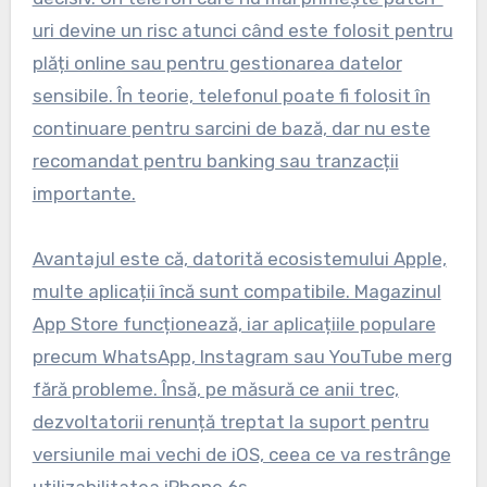
uri devine un risc atunci când este folosit pentru
plăți online sau pentru gestionarea datelor
sensibile. În teorie, telefonul poate fi folosit în
continuare pentru sarcini de bază, dar nu este
recomandat pentru banking sau tranzacții
importante.
Avantajul este că, datorită ecosistemului Apple,
multe aplicații încă sunt compatibile. Magazinul
App Store funcționează, iar aplicațiile populare
precum WhatsApp, Instagram sau YouTube merg
fără probleme. Însă, pe măsură ce anii trec,
dezvoltatorii renunță treptat la suport pentru
versiunile mai vechi de iOS, ceea ce va restrânge
utilizabilitatea iPhone 6s.