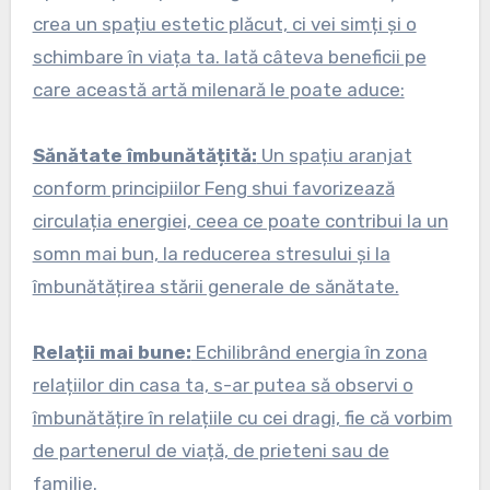
crea un spațiu estetic plăcut, ci vei simți și o
schimbare în viața ta. Iată câteva beneficii pe
care această artă milenară le poate aduce:
Sănătate îmbunătățită:
Un spațiu aranjat
conform principiilor Feng shui favorizează
circulația energiei, ceea ce poate contribui la un
somn mai bun, la reducerea stresului și la
îmbunătățirea stării generale de sănătate.
Relații mai bune:
Echilibrând energia în zona
relațiilor din casa ta, s-ar putea să observi o
îmbunătățire în relațiile cu cei dragi, fie că vorbim
de partenerul de viață, de prieteni sau de
familie.