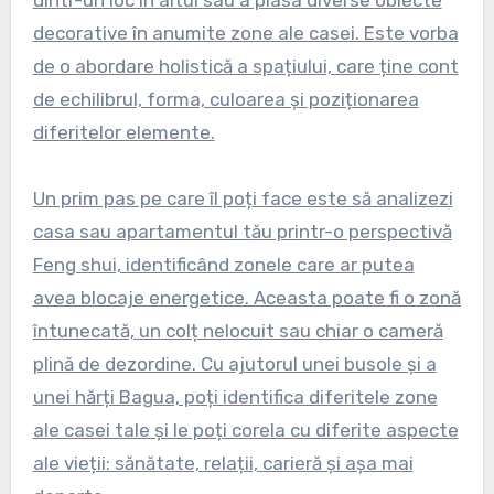
decorative în anumite zone ale casei. Este vorba
de o abordare holistică a spațiului, care ține cont
de echilibrul, forma, culoarea și poziționarea
diferitelor elemente.
Un prim pas pe care îl poți face este să analizezi
casa sau apartamentul tău printr-o perspectivă
Feng shui, identificând zonele care ar putea
avea blocaje energetice. Aceasta poate fi o zonă
întunecată, un colț nelocuit sau chiar o cameră
plină de dezordine. Cu ajutorul unei busole și a
unei hărți Bagua, poți identifica diferitele zone
ale casei tale și le poți corela cu diferite aspecte
ale vieții: sănătate, relații, carieră și așa mai