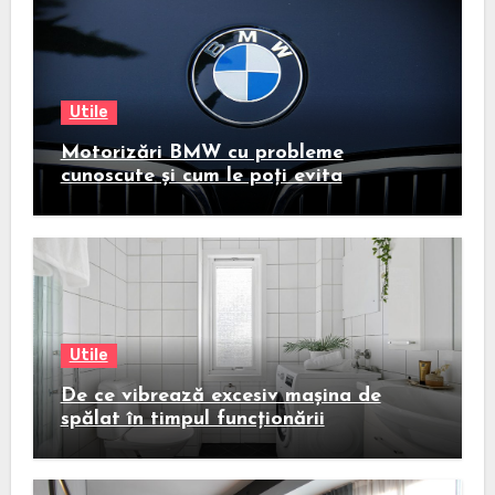
Utile
Motorizări BMW cu probleme
cunoscute și cum le poți evita
Utile
De ce vibrează excesiv mașina de
spălat în timpul funcționării