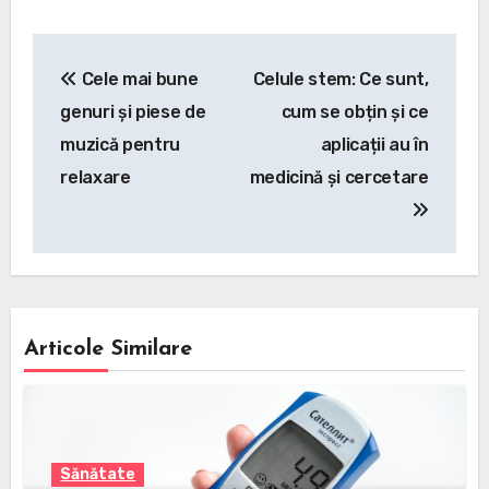
Navigare
Cele mai bune
Celule stem: Ce sunt,
în
genuri și piese de
cum se obțin și ce
articole
muzică pentru
aplicații au în
relaxare
medicină și cercetare
Articole Similare
Sănătate