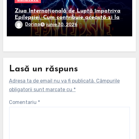
Ziua Internațională de Luptă împotriva
Epilepsiei. Cum contribuie această zi la
informarea și sprijinirea persoanelor
Dorina
iunie 30, 2026
diagnosticate
Lasă un răspuns
Adresa ta de email nu va fi publicată.
Câmpurile
obligatorii sunt marcate cu
*
Comentariu
*