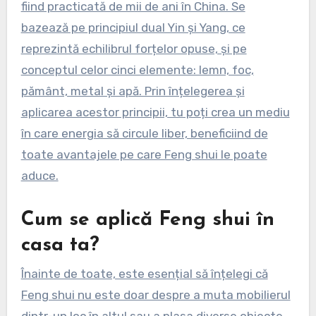
fiind practicată de mii de ani în China. Se
bazează pe principiul dual Yin și Yang, ce
reprezintă echilibrul forțelor opuse, și pe
conceptul celor cinci elemente: lemn, foc,
pământ, metal și apă. Prin înțelegerea și
aplicarea acestor principii, tu poți crea un mediu
în care energia să circule liber, beneficiind de
toate avantajele pe care Feng shui le poate
aduce.
Cum se aplică Feng shui în
casa ta?
Înainte de toate, este esențial să înțelegi că
Feng shui nu este doar despre a muta mobilierul
dintr-un loc în altul sau a plasa diverse obiecte