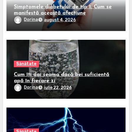
Simptomele diabetului de tip 1. Cum se
manifestă această afecțiune
Dorina
august 4, 2026
Sănătate
Cum îți dai seama dacă bei suficientă
apă în fiecare zi
Dorina
iulie 22, 2026
Sănătate