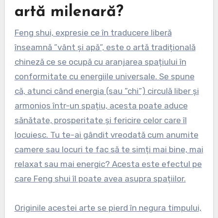
artă milenară?
Feng shui, expresie ce în traducere liberă
înseamnă ”vânt și apă”, este o artă tradițională
chineză ce se ocupă cu aranjarea spațiului în
conformitate cu energiile universale. Se spune
că, atunci când energia (sau ”chi”) circulă liber și
armonios într-un spațiu, acesta poate aduce
sănătate, prosperitate și fericire celor care îl
locuiesc. Tu te-ai gândit vreodată cum anumite
camere sau locuri te fac să te simți mai bine, mai
relaxat sau mai energic? Acesta este efectul pe
care Feng shui îl poate avea asupra spațiilor.
Originile acestei arte se pierd în negura timpului,