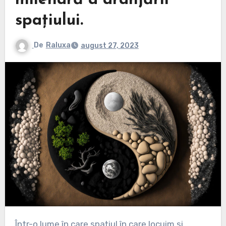
milenară a aranjării
spațiului.
De
Raluxa
august 27, 2023
Într-o lume în care spațiul în care locuim și