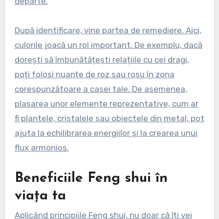
departe.
După identificare, vine partea de remediere. Aici,
culorile joacă un rol important. De exemplu, dacă
dorești să îmbunătățești relațiile cu cei dragi,
poți folosi nuanțe de roz sau roșu în zona
corespunzătoare a casei tale. De asemenea,
plasarea unor elemente reprezentative, cum ar
fi plantele, cristalele sau obiectele din metal, pot
ajuta la echilibrarea energiilor și la crearea unui
flux armonios.
Beneficiile Feng shui în
viața ta
Aplicând principiile Feng shui, nu doar că îți vei