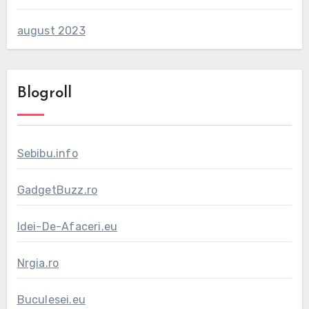
august 2023
Blogroll
Sebibu.info
GadgetBuzz.ro
Idei-De-Afaceri.eu
Nrgia.ro
Buculesei.eu