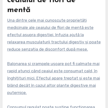
ceaiului de flori de
mentă
Una dintre cele mai cunoscute proprietăți
medicinale ale ceaiului de flori de mentă este
efectul asupra digestiei. Infuzia ajută la
relaxarea musculaturii tractului digestiv și poate
reduce senzația de disconfort după mese.
Balonarea și crampele ușoare pot fi calmate mai
rapid atunci când ceaiul este consumat cald, în
înghițituri mici. Efectul apare treptat și este mai
blând decât în cazul altor plante digestive mai
puternice.
Consumul regulat poate susține funcționarea