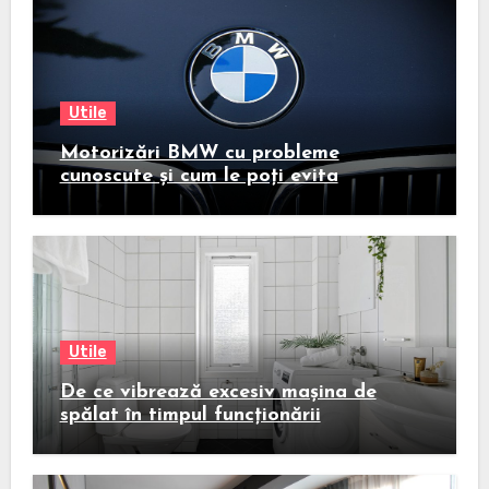
Utile
Motorizări BMW cu probleme
cunoscute și cum le poți evita
Utile
De ce vibrează excesiv mașina de
spălat în timpul funcționării