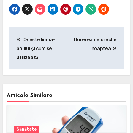
Navigare
Ce este limba-
Durerea de ureche
în
boului și cum se
noaptea
articole
utilizează
Articole Similare
Sănătate