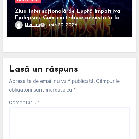
Ziua Internațională de Luptă împotriva
Epilepsiei. Cum contribuie această zi la
informarea și sprijinirea persoanelor
Dorina
iunie 30, 2026
diagnosticate
Lasă un răspuns
Adresa ta de email nu va fi publicată.
Câmpurile
obligatorii sunt marcate cu
*
Comentariu
*