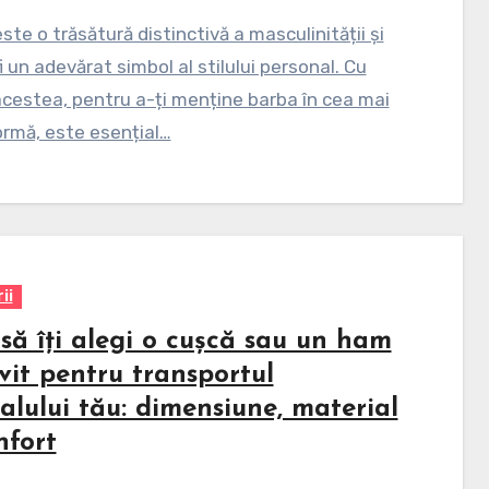
ste o trăsătură distinctivă a masculinității și
i un adevărat simbol al stilului personal. Cu
cestea, pentru a-ți menține barba în cea mai
rmă, este esențial…
ii
să îți alegi o cușcă sau un ham
vit pentru transportul
alului tău: dimensiune, material
nfort