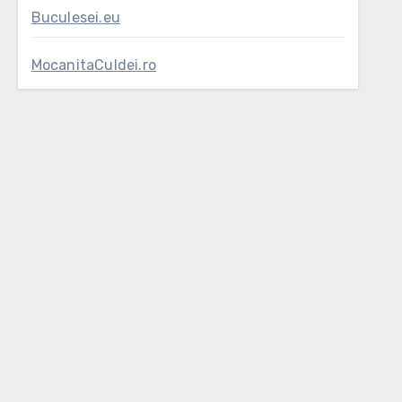
Buculesei.eu
MocanitaCuIdei.ro