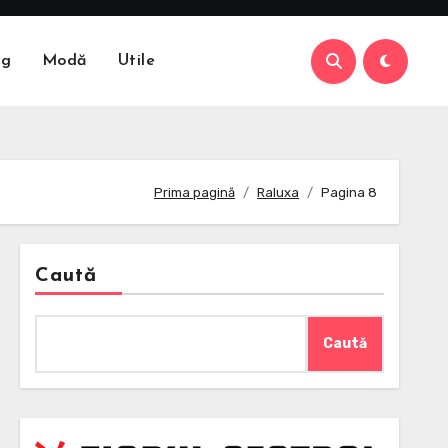
ng
Modă
Utile
Prima pagină
Raluxa
Pagina 8
Caută
Caută