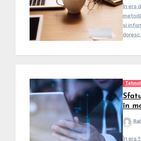
În era 
metodă 
și info
doresc
Tehnol
Sfatu
în m
Ral
În era 