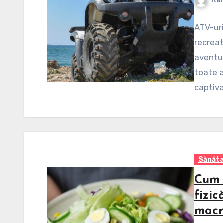
Ral
ATV-uri
recreat
aventur
toate a
captiv
Sănăt
Cum 
fizic
macr