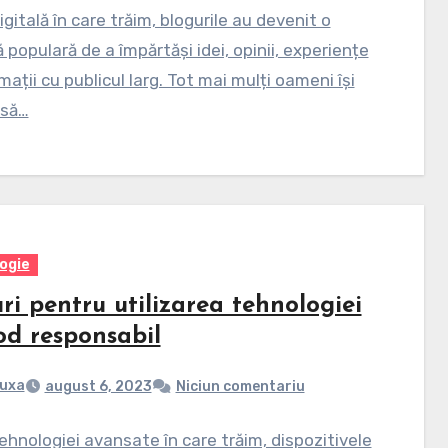
digitală în care trăim, blogurile au devenit o
populară de a împărtăși idei, opinii, experiențe
rmații cu publicul larg. Tot mai mulți oameni își
 să…
ogie
ri pentru utilizarea tehnologiei
od responsabil
uxa
august 6, 2023
Niciun comentariu
tehnologiei avansate în care trăim, dispozitivele