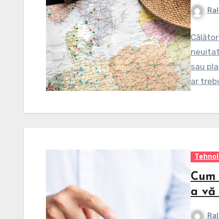
Ral
Călător
neuitat
sau pla
ar treb
Tehnol
Cum 
a vă
Ral