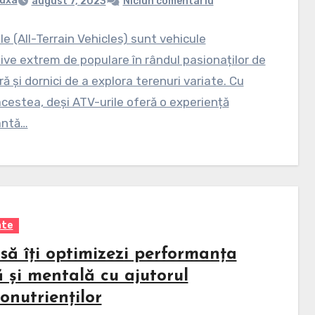
uxa
august 7, 2023
Niciun comentariu
le (All-Terrain Vehicles) sunt vehicule
ive extrem de populare în rândul pasionaților de
ă și dornici de a explora terenuri variate. Cu
cestea, deși ATV-urile oferă o experiență
antă…
ate
să îți optimizezi performanța
ă și mentală cu ajutorul
onutrienților