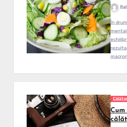
Ral
În drum
mentală
echilib
rezulta
macronu
Călător
Cum 
călăt