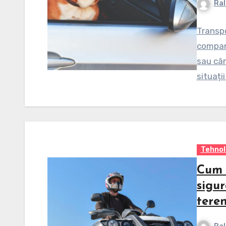
Ral
Transpo
compani
sau cân
situații
Tehnol
Cum s
sigur
tere