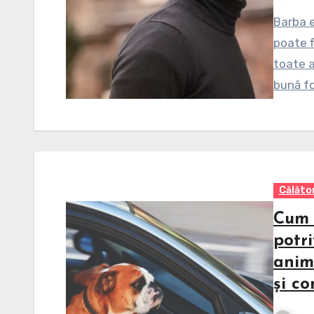
Barba e
poate f
toate a
bună fo
Călător
Cum 
potri
anim
și co