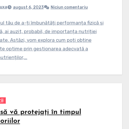
uxa
august 6, 2023
Niciun comentariu
ul tău de a-ți îmbunătăți performanța fizică și
, ai auzit, probabil, de importanța nutriției
rate. Astăzi, vom explora cum poți obține
te optime prin gestionarea adecvată a
trienților,…
ii
să vă protejați în timpul
oriilor