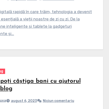
digitală rapidă în care trăim, tehnologia a devenit
esențială a vieții noastre de zi cu zi. De la
ne inteligente și tablete la gadgeturi
ente și…
ng
poți câștiga bani cu ajutorul
 blog
uxa
august 6, 2023
Niciun comentariu