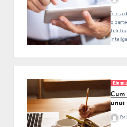
În era 
o parte 
telefoa
intelig
Bloggi
Cum 
unui
Ral