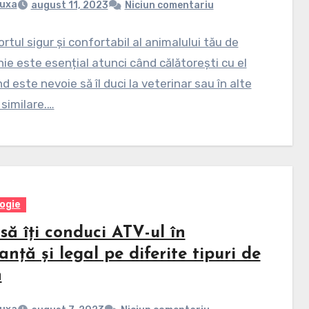
uxa
august 11, 2023
Niciun comentariu
rtul sigur și confortabil al animalului tău de
e este esențial atunci când călătorești cu el
d este nevoie să îl duci la veterinar sau în alte
 similare.…
ogie
ă îți conduci ATV-ul în
anță și legal pe diferite tipuri de
n