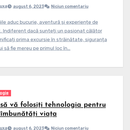
uxa
august 6, 2023
Niciun comentariu
iile aduc bucurie, aventură și experiențe de
. Indiferent dacă sunteți un pasionat călător
nificați prima excursie în străinătate, siguranța
ui să fie mereu pe primul loc în…
ogie
să vă folosiți tehnologia pentru
 îmbunătăți viața
uxa
august 6, 2023
Niciun comentariu